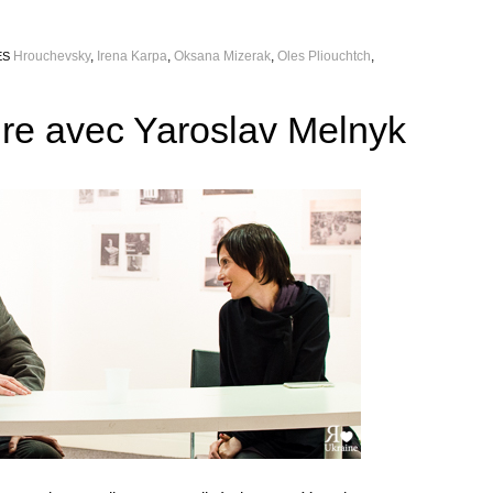
Hrouchevsky
,
Irena Karpa
,
Oksana Mizerak
,
Oles Pliouchtch
,
ES
aire avec Yaroslav Melnyk