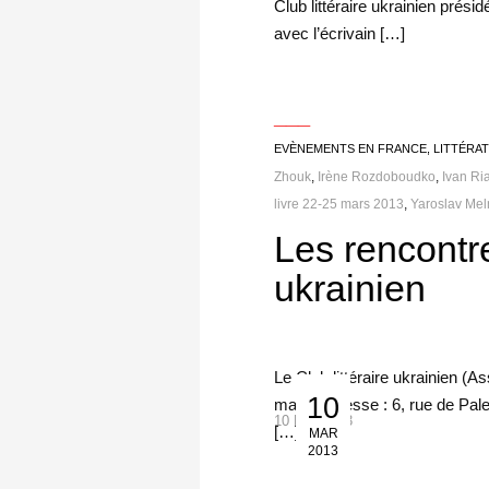
Club littéraire ukrainien prési
avec l’écrivain […]
___
EVÈNEMENTS EN FRANCE
,
LITTÉRA
Zhouk
,
Irène Rozdoboudko
,
Ivan Ria
livre 22-25 mars 2013
,
Yaroslav Mel
Les rencontre
ukrainien
Le Club littéraire ukrainien (
10
mars. Adresse : 6, rue de Pale
10 Mar 2013
[…]
MAR
2013