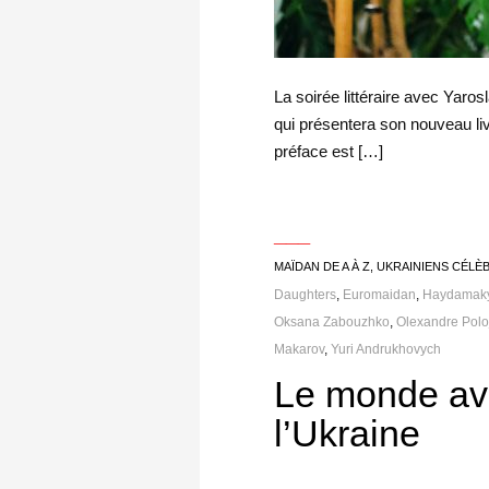
La soirée littéraire avec Yaro
qui présentera son nouveau liv
préface est […]
___
MAÏDAN DE A À Z
,
UKRAINIENS CÉLÈ
Daughters
,
Euromaidan
,
Haydamak
Oksana Zabouzhko
,
Olexandre Polo
Makarov
,
Yuri Andrukhovych
Le monde av
l’Ukraine