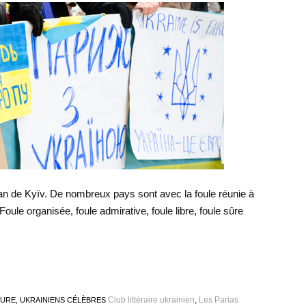
n de Kyïv. De nombreux pays sont avec la foule réunie à
oule organisée, foule admirative, foule libre, foule sûre
Club littéraire ukrainien
,
Les Parias
TURE
,
UKRAINIENS CÉLÈBRES