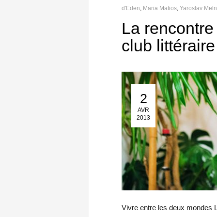
d'Eden
,
Maria Matios
,
Yaroslav Mel
La rencontre
club littéraire
2
02 Avr 2013
AVR
2013
Vivre entre les deux mondes L