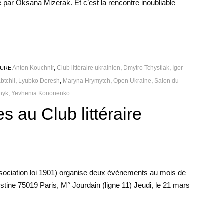
dé par Oksana Mizerak. Et c’est la rencontre inoubliable
Anton Kouchnir
,
Club littéraire ukrainien
,
Dmytro Tchystiak
,
Igor
TURE
btchii
,
Lyubko Deresh
,
Maryna Hrymytch
,
Open Ukraine
,
Salon du
nyk
,
Yevhenia Kononenko
s au Club littéraire
Association loi 1901) organise deux événements au mois de
stine 75019 Paris, M° Jourdain (ligne 11) Jeudi, le 21 mars