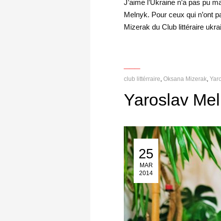
J’aime l’Ukraine n’a pas pu ma
Melnyk. Pour ceux qui n’ont p
Mizerak du Club littéraire ukra
___
club littérraire
,
Oksana Mizerak
,
Yar
Yaroslav Meln
25
25 Mar 2014
MAR
2014