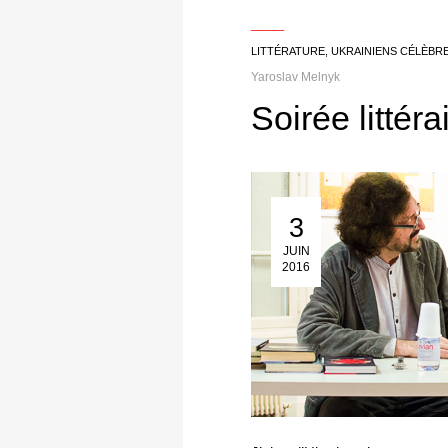
___
LITTÉRATURE
,
UKRAINIENS CÉLÈBR
Yaroslav Melnyk
Soirée littér
3
03 Juin 2016
JUIN
2016