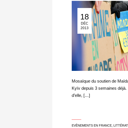
18
18 Déc 2013
DÉC
2013
Mosaïque du soutien de Maïda
Kyïv depuis 3 semaines déjà. F
d’elle, […]
___
EVÈNEMENTS EN FRANCE
,
LITTÉRA