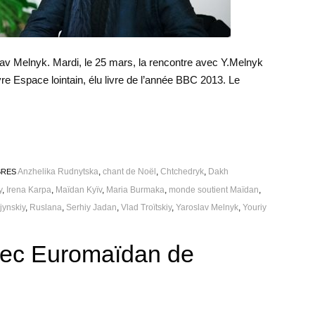
slav Melnyk. Mardi, le 25 mars, la rencontre avec Y.Melnyk
re Espace lointain, élu livre de l’année BBC 2013. Le
Anzhelika Rudnytska
,
chant de Noël
,
Chtchedryk
,
Dakh
BRES
y
,
Irena Karpa
,
Maïdan Kyïv
,
Maria Burmaka
,
monde soutient Maïdan
,
jynskiy
,
Ruslana
,
Serhiy Jadan
,
Vlad Troïtskiy
,
Yaroslav Melnyk
,
Youriy
ec Euromaïdan de