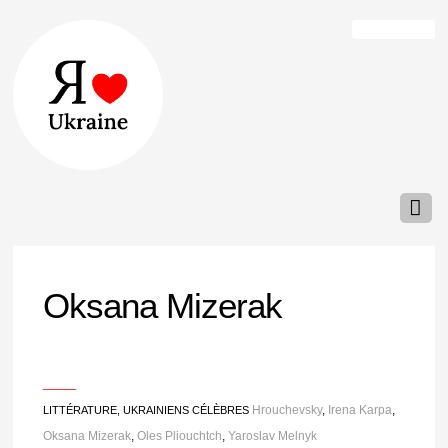
Oksana Mizerak
___
Hrouchevsky
,
Irena Karpa
,
LITTÉRATURE
,
UKRAINIENS CÉLÈBRES
Oksana Mizerak
,
Oles Pliouchtch
,
Yaroslav Melnyk