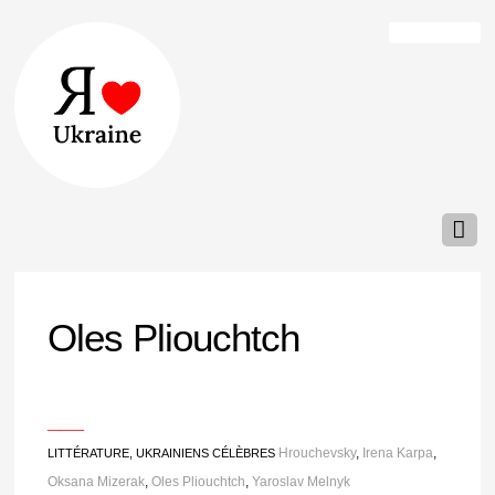
Oles Pliouchtch
___
Hrouchevsky
,
Irena Karpa
,
LITTÉRATURE
,
UKRAINIENS CÉLÈBRES
Oksana Mizerak
,
Oles Pliouchtch
,
Yaroslav Melnyk