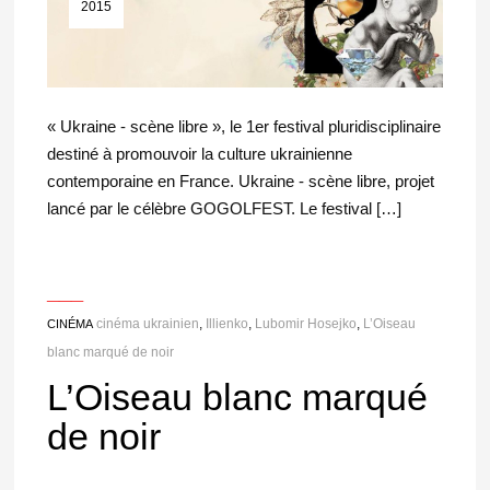
2015
« Ukraine - scène libre », le 1er festival pluridisciplinaire
destiné à promouvoir la culture ukrainienne
contemporaine en France. Ukraine - scène libre, projet
lancé par le célèbre GOGOLFEST. Le festival […]
___
cinéma ukrainien
,
Illienko
,
Lubomir Hosejko
,
L’Oiseau
CINÉMA
blanc marqué de noir
L’Oiseau blanc marqué
de noir