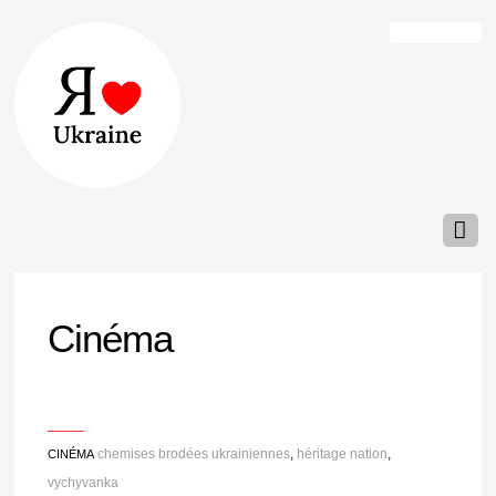
Cinéma
___
chemises brodées ukrainiennes
,
héritage nation
,
CINÉMA
vychyvanka