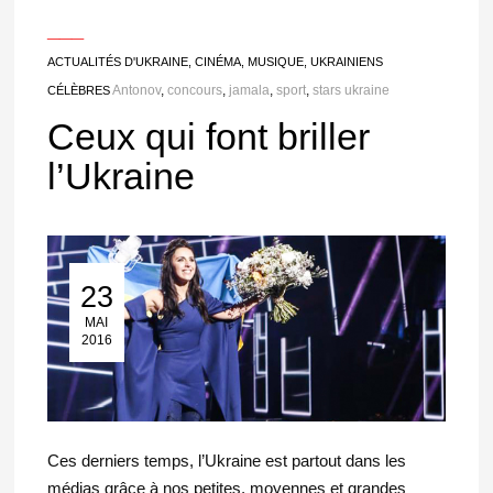
___
ACTUALITÉS D'UKRAINE
,
CINÉMA
,
MUSIQUE
,
UKRAINIENS
Antonov
,
concours
,
jamala
,
sport
,
stars ukraine
CÉLÈBRES
Ceux qui font briller
l’Ukraine
23
23 Mai 2016
MAI
2016
Ces derniers temps, l’Ukraine est partout dans les
médias grâce à nos petites, moyennes et grandes