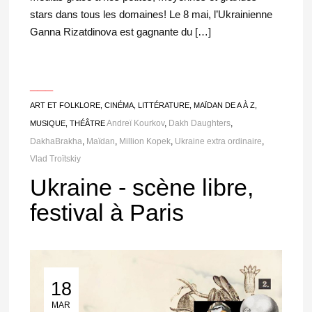
stars dans tous les domaines! Le 8 mai, l’Ukrainienne
Ganna Rizatdinova est gagnante du […]
___
ART ET FOLKLORE
,
CINÉMA
,
LITTÉRATURE
,
MAÏDAN DE A À Z
,
Andreï Kourkov
,
Dakh Daughters
,
MUSIQUE
,
THÉÂTRE
DakhaBrakha
,
Maïdan
,
Million Kopek
,
Ukraine extra ordinaire
,
Vlad Troïtskiy
Ukraine - scène libre,
festival à Paris
18
18 Mar 2015
MAR