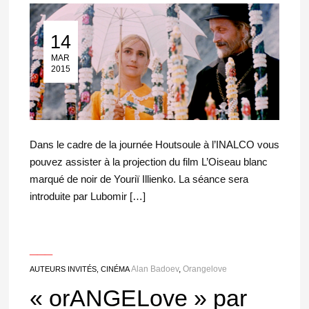
14
14 Mar 2015
MAR
2015
Dans le cadre de la journée Houtsoule à l’INALCO vous
pouvez assister à la projection du film L’Oiseau blanc
marqué de noir de Youriï Illienko. La séance sera
introduite par Lubomir […]
___
Alan Badoev
,
Orangelove
AUTEURS INVITÉS
,
CINÉMA
« orANGELove » par