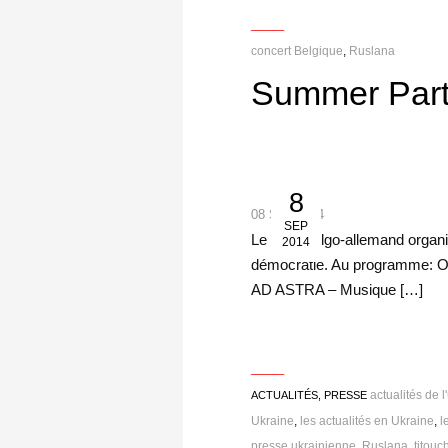
___
concert Belgique
,
Ruslana
Summer Part
8
08 Sep 2014
SEP
Le Club belgo-allemand organis
2014
démocratie. Au programme: 
AD ASTRA – Musique […]
___
actualités de l
ACTUALITÉS, PRESSE
Ukraine
,
les actualités en Ukraine
,
l
presse ukrainienne
,
Ruslana
,
titouc