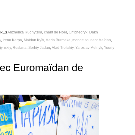
Anzhelika Rudnytska
,
chant de Noël
,
Chtchedryk
,
Dakh
BRES
y
,
Irena Karpa
,
Maïdan Kyïv
,
Maria Burmaka
,
monde soutient Maïdan
,
jynskiy
,
Ruslana
,
Serhiy Jadan
,
Vlad Troïtskiy
,
Yaroslav Melnyk
,
Youriy
ec Euromaïdan de