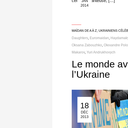
célèbre chanteuse, […]
JAN
2014
___
MAÏDAN DE A À Z
,
UKRAINIENS CÉLÈ
Daughters
,
Euromaidan
,
Haydamak
Oksana Zabouzhko
,
Olexandre Polo
Makarov
,
Yuri Andrukhovych
Le monde av
l’Ukraine
18
18 Déc 2013
DÉC
2013