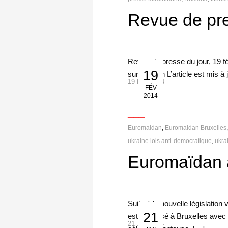
Revue de pre
Revue de presse du jour, 19 fé
19
sur Maidan L’article est mis à
19 Fév 2014
FÉV
2014
___
Euromaidan
,
Euromaidan Bruxelles
ukraine lois anti-democratique
,
ukrai
Euromaïdan 
Suite à la nouvelle législatio
21
est organisé à Bruxelles avec
21 Jan 2014