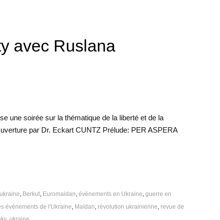
y avec Ruslana
e une soirée sur la thématique de la liberté et de la
Ouverture par Dr. Eckart CUNTZ Prélude: PER ASPERA
'ukraine
,
Berkut
,
Euromaidan
,
événements en Ukraine
,
guerre en
es événements de l'Ukraine
,
Maïdan
,
révolution ukrainienne
,
revue de
hky
,
ukraine