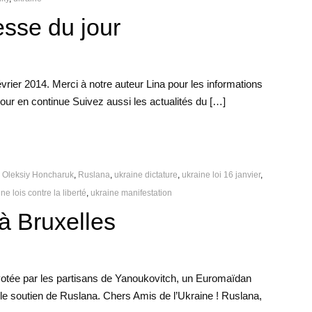
sse du jour
vrier 2014. Merci à notre auteur Lina pour les informations
 jour en continue Suivez aussi les actualités du […]
,
Oleksiy Honcharuk
,
Ruslana
,
ukraine dictature
,
ukraine loi 16 janvier
,
ne lois contre la liberté
,
ukraine manifestation
à Bruxelles
n votée par les partisans de Yanoukovitch, un Euromaïdan
 le soutien de Ruslana. Chers Amis de l’Ukraine ! Ruslana,