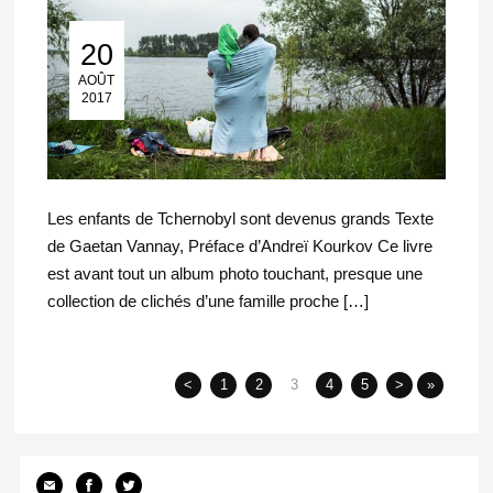
20
20 Août 2017
AOÛT
2017
Les enfants de Tchernobyl sont devenus grands Texte
de Gaetan Vannay, Préface d’Andreï Kourkov Ce livre
est avant tout un album photo touchant, presque une
collection de clichés d’une famille proche […]
<
1
2
3
4
5
>
»