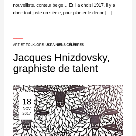
nouvelliste, conteur belge… Et il a choisi 1917, il y a
donc tout juste un siècle, pour planter le décor […]
___
ART ET FOLKLORE
,
UKRAINIENS CÉLÈBRES
Jacques Hnizdovsky,
graphiste de talent
18
18 Nov 2017
NOV
2017