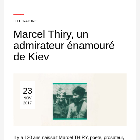
___
LITTÉRATURE
Marcel Thiry, un
admirateur énamouré
de Kiev
23
23 Nov 2017
NOV
2017
Il y a 120 ans naissait Marcel THIRY, poète, prosateur,