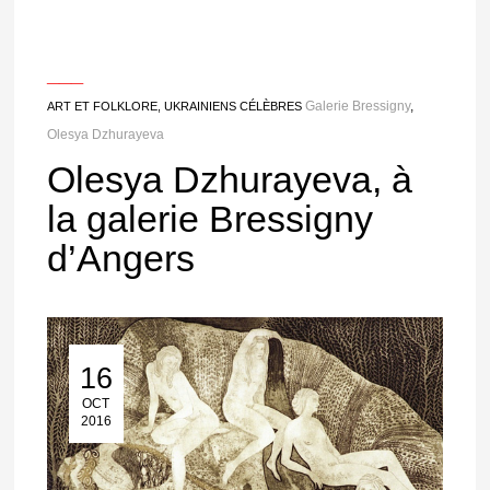
___
Galerie Bressigny
,
ART ET FOLKLORE
,
UKRAINIENS CÉLÈBRES
Olesya Dzhurayeva
Olesya Dzhurayeva, à
la galerie Bressigny
d’Angers
16
16 Oct 2016
OCT
2016