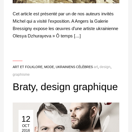
Cet article est présenté par un de nos auteurs invités
Michel qui a visité l’exposition. A Angers la Galerie
Bressigny expose les œuvres d’une artiste ukrainienne
Olesya Dzhurayeva » Ô temps […]
___
art
,
design
,
ART ET FOLKLORE
,
MODE
,
UKRAINIENS CÉLÈBRES
graphisme
Braty, design graphique
12
12 Oct 2016
OCT
2016