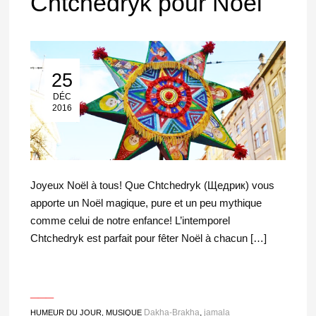
Chtchedryk pour Noël
25
25 Déc 2016
DÉC
2016
Joyeux Noël à tous! Que Chtchedryk (Щедрик) vous
apporte un Noël magique, pure et un peu mythique
comme celui de notre enfance! L’intemporel
Chtchedryk est parfait pour fêter Noël à chacun […]
___
Dakha-Brakha
,
jamala
HUMEUR DU JOUR
,
MUSIQUE