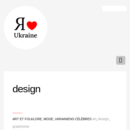
design
___
art
,
design
,
ART ET FOLKLORE
,
MODE
,
UKRAINIENS CÉLÈBRES
graphisme