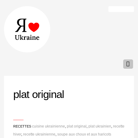
plat original
___
cuisine ukrainienne
,
plat original
,
plat ukrainien
,
recette
RECETTES
hiver
,
recette ukrainienne
,
soupe aux choux et aux haricots