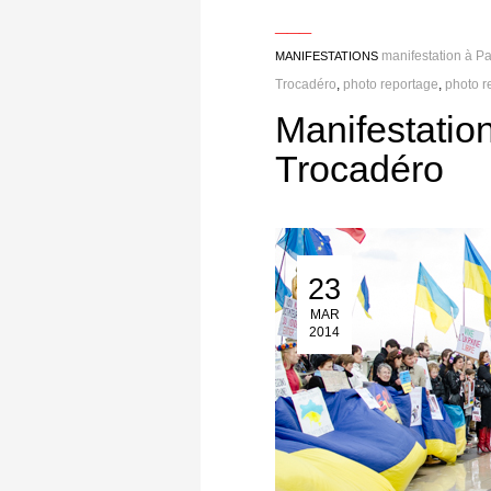
___
manifestation à Pa
MANIFESTATIONS
Trocadéro
,
photo reportage
,
photo r
Manifestation
Trocadéro
23
23 Mar 2014
MAR
2014