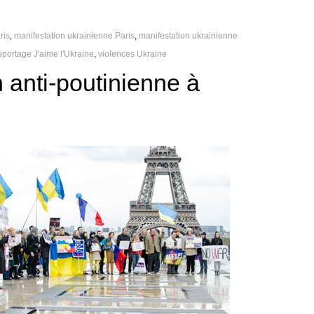
ris
,
manifestation ukrainienne Paris
,
manifestation ukrainienne
eportage J'aime l'Ukraine
,
violences Ukraine
 anti-poutinienne à