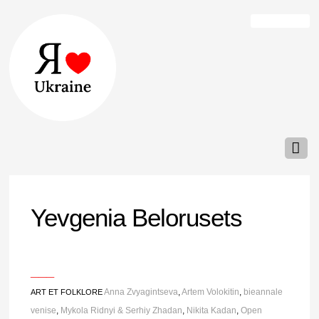
Yevgenia Belorusets
___
Anna Zvyagintseva
,
Artem Volokitin
,
bieannale
ART ET FOLKLORE
venise
,
Mykola Ridnyi & Serhiy Zhadan
,
Nikita Kadan
,
Open