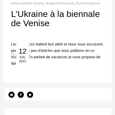
Group
,
pavillon ukraine
,
Yevgenia Belorusets
,
Zhanna Kadyrova
L’Ukraine à la biennale
de Venise
Les vacances battent leur plein et nous nous excusons
12
pour le très peu d’articles que nous publions en ce
12 Juil 2015
moment ! En parlant de vacances je vous propose de
JUIL
2015
faire […]