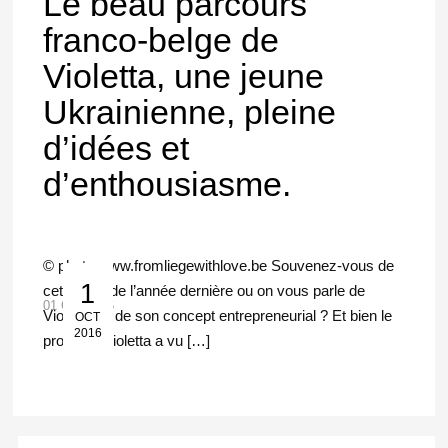
Le beau parcours
franco-belge de
Violetta, une jeune
Ukrainienne, pleine
d’idées et
d’enthousiasme.
© photo www.fromliegewithlove.be Souvenez-vous de
1
cet article de l’année dernière ou on vous parle de
01 Oct 2016
Violetta, et de son concept entrepreneurial ? Et bien le
OCT
2016
projet de Violetta a vu […]