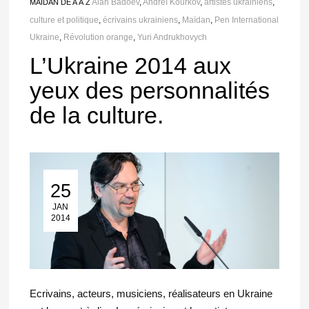
Alan Badoev
,
Andreï Kourkov
,
artistes ukrainiens
,
MAÏDAN DE A À Z
culture et politique
,
écrivains ukrainiens
,
Maïdan
,
Pen International
Ukraine
,
Révolution orange
,
Yuri Andrukhovych
L’Ukraine 2014 aux
yeux des personnalités
de la culture.
25
25 Jan 2014
JAN
2014
Ecrivains, acteurs, musiciens, réalisateurs en Ukraine