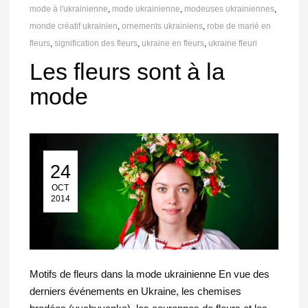
mode à l'ukrainienne
,
mode ukrainienne
,
modeuses ukrainiennes
,
monde créatif ukrainien
,
ornements ukrainiens
,
robe de marié en
fleurs
,
signification des fleurs
,
ukraine en fleurs
,
ukraine fleuri
Les fleurs sont à la
mode
24
24 Oct 2014
OCT
2014
Motifs de fleurs dans la mode ukrainienne En vue des
derniers événements en Ukraine, les chemises