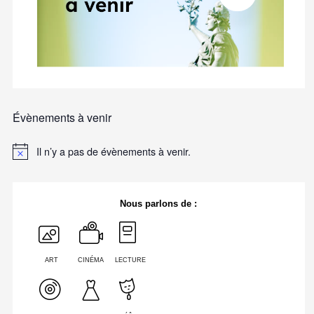
Évènements à venir
Il n’y a pas de évènements à venir.
Nous parlons de :
ART
CINÉMA
LECTURE