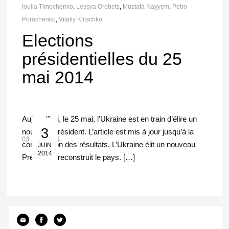
Ioulia Timochenko
,
Lessya Orobets
,
Mustafa Nayyem
,
Petro
Porochenko
,
Vitaliy Klitschko
Elections
présidentielles du 25
mai 2014
Aujourd’hui, le 25 mai, l’Ukraine est en train d’élire un
3
nouveau Président. L’article est mis à jour jusqu’à la
03 Juin 2014
confirmation des résultats. L’Ukraine élit un nouveau
JUIN
2014
Président, reconstruit le pays. […]