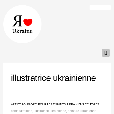
illustratrice ukrainienne
___
ART ET FOLKLORE
,
POUR LES ENFANTS
,
UKRAINIENS CÉLÈBRES
conte ukrainien
,
illustratrice ukrainienne
,
peinture ukrainienne