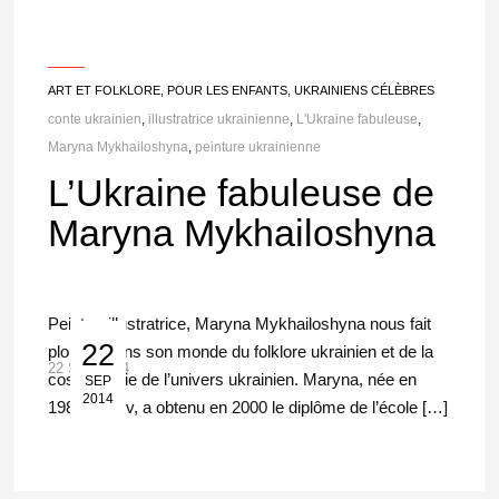
___
ART ET FOLKLORE
,
POUR LES ENFANTS
,
UKRAINIENS CÉLÈBRES
conte ukrainien
,
illustratrice ukrainienne
,
L'Ukraine fabuleuse
,
Maryna Mykhailoshyna
,
peinture ukrainienne
L’Ukraine fabuleuse de
Maryna Mykhailoshyna
Peintre, illustratrice, Maryna Mykhailoshyna nous fait
22
plonger dans son monde du folklore ukrainien et de la
22 Sep 2014
cosmogonie de l’univers ukrainien. Maryna, née en
SEP
2014
1982 à Kyïv, a obtenu en 2000 le diplôme de l’école […]