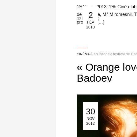
19 février 2013, 19h Ciné-club 
2
de Messine, M° Miromesnil. T
02 Fév 2013
projection […]
FÉV
2013
___
Alan Badoev
,
festival de C
CINÉMA
« Orange love
Badoev
30
30 Nov 2012
NOV
2012