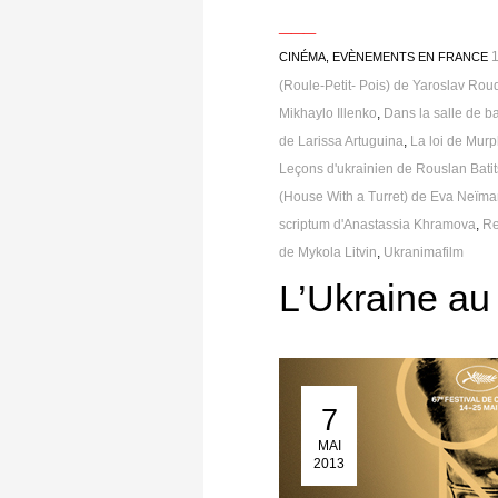
___
CINÉMA
,
EVÈNEMENTS EN FRANCE
(Roule-Petit- Pois) de Yaroslav R
Mikhaylo Illenko
,
Dans la salle de b
de Larissa Artuguina
,
La loi de Mur
Leçons d'ukrainien de Rouslan Batit
(House With a Turret) de Eva Neïm
scriptum d'Anastassia Khramova
,
Re
de Mykola Litvin
,
Ukranimafilm
L’Ukraine au
7
07 Mai 2013
MAI
2013