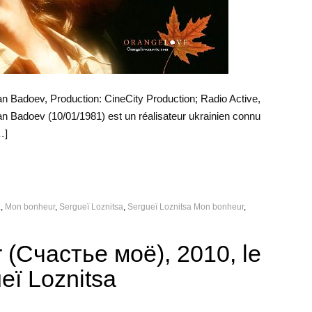
lan Badoev, Production: CineCity Production; Radio Active,
an Badoev (10/01/1981) est un réalisateur ukrainien connu
…]
a
,
Mon bonheur
,
Sergueï Loznitsa
,
Sergueï Loznitsa Mon bonheur
,
(Счастье моё), 2010, le
ueï Loznitsa