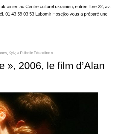
ukrainien au Centre culturel ukrainien, entrée libre 22, av.
él. 01 43 59 03 53 Lubomir Hosejko vous a préparé une
annes
,
Kyïv
,
« Esthetic Education »
 », 2006, le film d’Alan