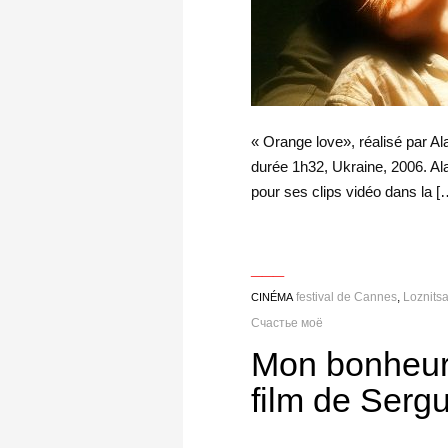
« Orange love», réalisé par A
durée 1h32, Ukraine, 2006. Al
pour ses clips vidéo dans la [
___
festival de Cannes
,
Loznits
CINÉMA
Счастье моё
Mon bonheur 
film de Serg