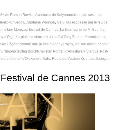
18+ de Roman Brovko
,
Aventures de Kotyhorochko et de ses amis
oudenko-Chvedov
,
Capitaine Wrungel
,
Celui qui est passé par le feu de
ain d'Igor Morozov
,
festival de Cannes
,
La fleur jaune de M. Bourillon
phy d'Olga Karpluk
,
La structure du café d'Oleg Bobalo-Yaremtchouk
,
skiy
,
Légère comme une plume d'Andriy Rojen
,
Maison avec une tour
an
,
Nimpho d'Oleg Borchtchevskiy
,
Portrait d'Anastassia Starova
,
Post-
tours (pluriel) d'Olexandre Ratiy
,
Route de Maxime Ksienda
,
Soupçon
 Festival de Cannes 2013