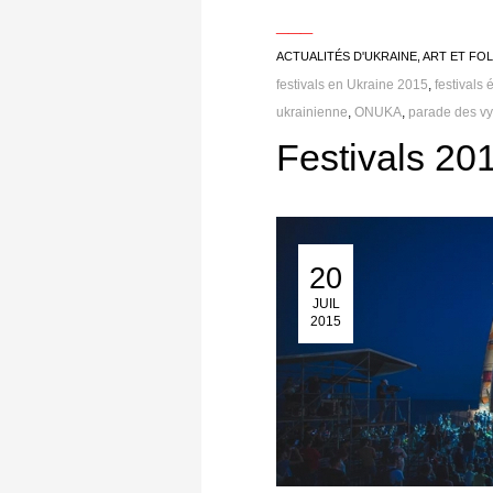
___
ACTUALITÉS D'UKRAINE
,
ART ET FO
festivals en Ukraine 2015
,
festivals
ukrainienne
,
ONUKA
,
parade des v
Festivals 20
20
20 Juil 2015
JUIL
2015