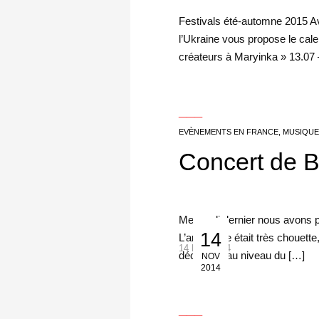
Festivals été-automne 2015 A
l’Ukraine vous propose le calen
créateurs à Maryinka » 13.07
___
EVÈNEMENTS EN FRANCE
,
MUSIQU
Concert de 
Mercredi dernier nous avons 
14
L’ambiance était très chouette,
14 Nov 2014
déception au niveau du […]
NOV
2014
___