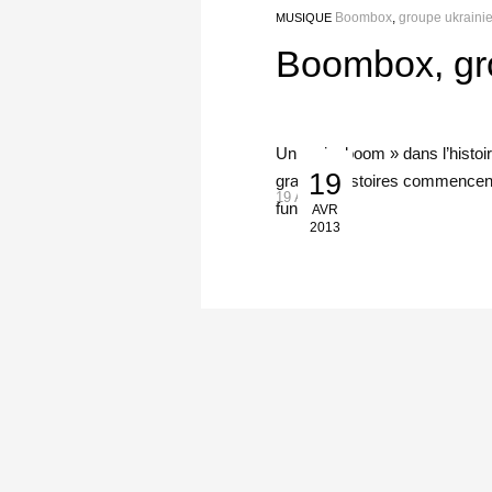
Boombox
,
groupe ukraini
MUSIQUE
Boombox, gr
Un vrai « boom » dans l’histoi
19
grandes histoires commencent 
19 Avr 2013
funky […]
AVR
2013