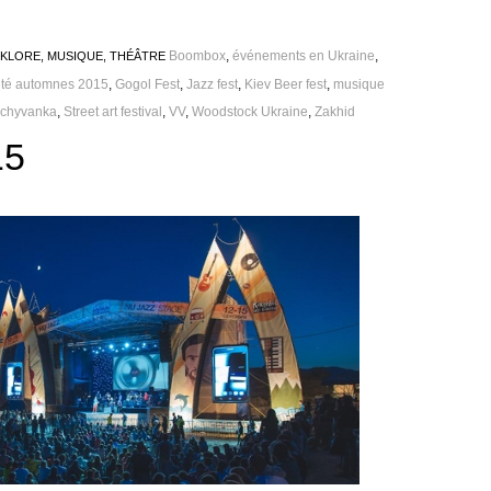
Boombox
,
événements en Ukraine
,
LKLORE
,
MUSIQUE
,
THÉÂTRE
 été automnes 2015
,
Gogol Fest
,
Jazz fest
,
Kiev Beer fest
,
musique
ychyvanka
,
Street art festival
,
VV
,
Woodstock Ukraine
,
Zakhid
15