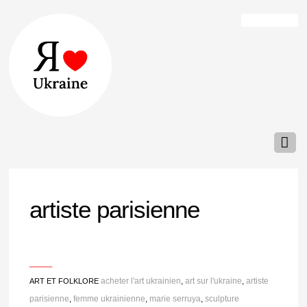
artiste parisienne
___
acheter l'art ukrainien
,
art sur l'ukraine
,
artiste
ART ET FOLKLORE
parisienne
,
femme ukrainienne
,
marie serruya
,
sculpture