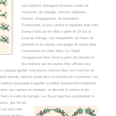
Les traditions distinguent plusieurs sortes de
couronnes: de mariage, d’amour, religieuse,
d’espoir, d’engagement, de séparation,…
Evidemment, la plus connue et répandue était celle
d’amour faite par les filles à partir de 13 ans et
jusqu’au mariage. Les marguerites, les fleurs du
pommier et du cerisier, une grappe de viorne obier
couronnaient les jolies têtes. Le chapel
d’engagement était tressé à partir des bleuets et
des livèches que les jeunes filles offraient aux
Le cosaque gardait cette preuve d’amour dans son mouchoir en
l était attendu, aimé et restait dans la mémoire de sa promise. Les
radition importante à laquelle on prêtait énormément d’attention:
urs avec ses copines en chantant, on décorait la maison et les
fleurs la veille du mariage. Les fleurs blanches constituaient la
lumes, des fils etc.
 qui vaut votre
uronne de fleurs,