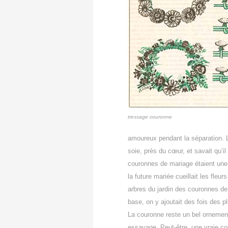
tressage couronne
amoureux pendant la séparation. 
soie, près du cœur, et savait qu’i
couronnes de mariage étaient une t
la future mariée cueillait les fle
arbres du jardin des couronnes de 
base, on y ajoutait des fois des p
La couronne reste un bel ornement
essayage. Peut-être, une vraie co