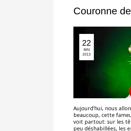
Couronne de 
22
22 Mai 2013
MAI
2013
Aujourd’hui, nous allon
beaucoup, cette fameu
voit partout: sur les 
peu déshabillées, les 