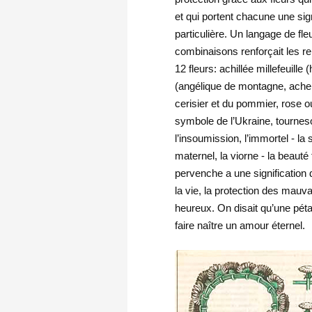
et qui portent chacune une sign
particulière. Un langage de fle
combinaisons renforçait les re
12 fleurs: achillée millefeuill
(angélique de montagne, ache 
cerisier et du pommier, rose o
symbole de l’Ukraine, tourneso
l’insoumission, l’immortel - la
maternel, la viorne - la beauté
pervenche a une signification d
la vie, la protection des mauva
heureux. On disait qu’une pét
faire naître un amour éternel.