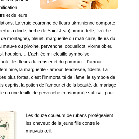
ification
urs et de leurs
lations. La vraie couronne de fleurs ukrainienne comporte
e (herbe à dinde, herbe de Saint Jean), immortelle, livèche
de montagne), bleuet, marguerite ou matricaire, fleurs du
u mauve ou pivoine, pervenche, coquelicot, viorne obier,
l, houblon,… L’achilée millefeuille symbolise
 santé, les fleurs du cerisier et du pommier - l’amour
 féminine, la marguerite - amour, tendresse, fidélité. La
es plus fortes, c’est l’immortalité de l’âme, le symbole de
is esprits, la potion de l’amour et de la beauté, du mariage
ale ou une feuille de pervenche consommée suffisait pour
Les douze couleurs de rubans protégeaient
les cheveux de la jeune fille contre le
mauvais œil.