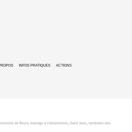
PROPOS
INFOS PRATIQUES
ACTIONS
couronne de fleurs
,
mariage à l'ukrainienne
,
Saint Jean
,
symboles des