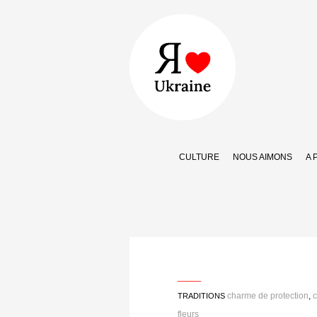
CULTURE
NOUS AIMONS
A 
___
charme de protection
,
TRADITIONS
fleurs