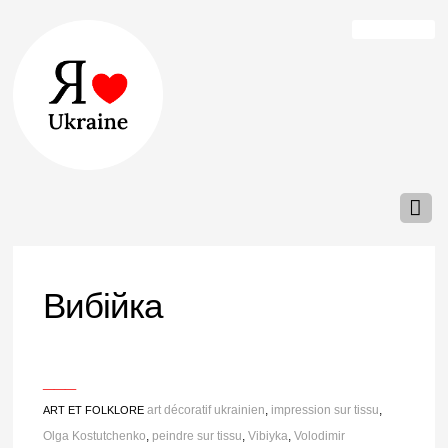
Вибійка
___
art décoratif ukrainien
,
impression sur tissu
,
ART ET FOLKLORE
Olga Kostutchenko
,
peindre sur tissu
,
Vibiyka
,
Volodimir