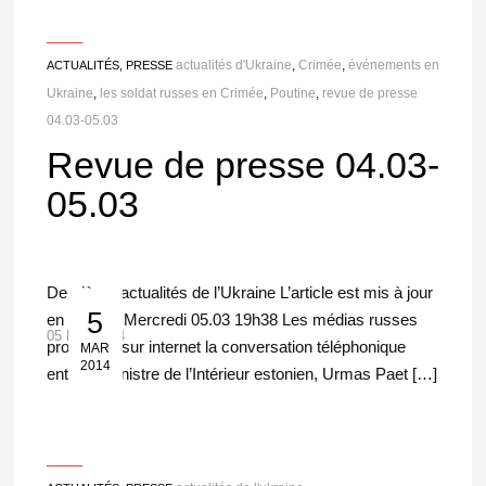
___
actualités d'Ukraine
,
Crimée
,
événements en
ACTUALITÉS, PRESSE
Ukraine
,
les soldat russes en Crimée
,
Poutine
,
revue de presse
04.03-05.03
Revue de presse 04.03-
05.03
Dernières actualités de l’Ukraine L’article est mis à jour
5
en continu Mercredi 05.03 19h38 Les médias russes
05 Mar 2014
propagent sur internet la conversation téléphonique
MAR
2014
entre le Ministre de l’Intérieur estonien, Urmas Paet […]
___