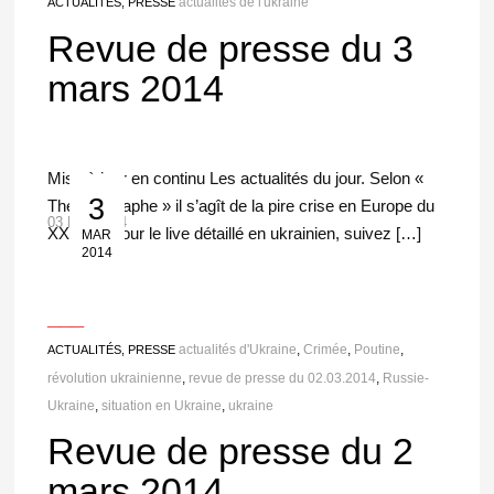
actualités de l'ukraine
ACTUALITÉS, PRESSE
Revue de presse du 3
mars 2014
Mise à jour en continu Les actualités du jour. Selon «
3
The Telegraphe » il s’agît de la pire crise en Europe du
03 Mar 2014
XXI s. > Pour le live détaillé en ukrainien, suivez […]
MAR
2014
___
actualités d'Ukraine
,
Crimée
,
Poutine
,
ACTUALITÉS, PRESSE
révolution ukrainienne
,
revue de presse du 02.03.2014
,
Russie-
Ukraine
,
situation en Ukraine
,
ukraine
Revue de presse du 2
mars 2014