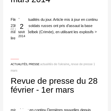
File des actualités du jour. Article mis à jour en continu
2
23h00 Les soldats russes ont pris d’assaut la base
02 Mar 2014
militaire à Belbek (Crimée), en utilisant les explosifs >
MAR
2014
lire […]
___
actualités de l'ukraine
,
revue de presse 1
ACTUALITÉS, PRESSE
mars
Revue de presse du 28
février - 1er mars
mise à jour en continu Dernières nouvelles depuis