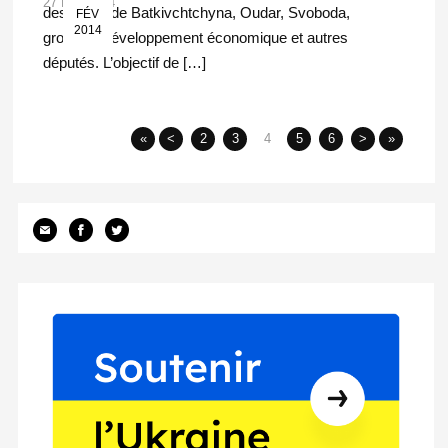
27 Fév 2014
des partis de Batkivchtchyna, Oudar, Svoboda,
FÉV
2014
groupes Développement économique et autres
députés. L’objectif de […]
«
<
2
3
4
5
6
>
»