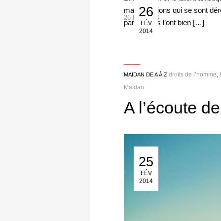
26
manifestations qui se sont dé
26 Fév 2014
participants l’ont bien […]
FÉV
2014
___
droits de l’homme
,
MAÏDAN DE A À Z
Maïdan
A l’écoute de
25
25 Fév 2014
FÉV
2014