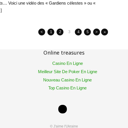
… Voici une vidéo des « Gardiens célestes » ou «
]
<
1
2
3
4
5
>
»
Online treasures
Casino En Ligne
Meilleur Site De Poker En Ligne
Nouveau Casino En Ligne
Top Casino En Ligne
© J'aime l'Ukraine