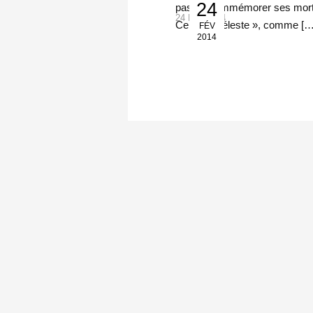
24
pas de commémorer ses morts
24 Fév 2014
Centurie céleste », comme […
FÉV
2014