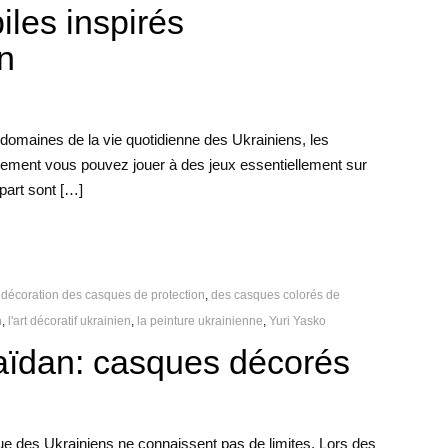
iles inspirés
n
 domaines de la vie quotidienne des Ukrainiens, les
llement vous pouvez jouer à des jeux essentiellement sur
upart sont […]
décoration des casques de protection
,
des casques colorés de
n
,
l'art décoratif ukrainien
,
la peinture ukrainienne
,
Yuri Yasko
aïdan: casques décorés
stique des Ukrainiens ne connaissent pas de limites. Lors des