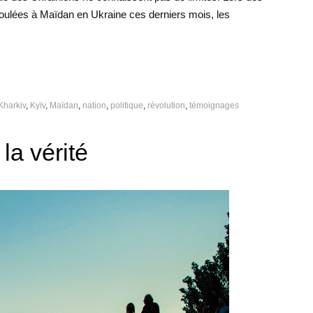
roulées à Maïdan en Ukraine ces derniers mois, les
Kharkiv
,
Kyïv
,
Maïdan
,
nation
,
politique
,
révolution
,
témoignages
 la vérité