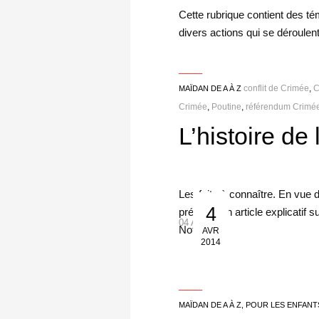
Cette rubrique contient des t
divers actions qui se déroulent
___
conflit de Crimée
,
C
MAÏDAN DE A À Z
Crimée
,
Poutine
,
référendum Crimé
L’histoire de
Les faits à connaître. En vue 
4
préparer un article explicatif 
04 Avr 2014
Notre […]
AVR
2014
___
MAÏDAN DE A À Z
,
POUR LES ENFANT