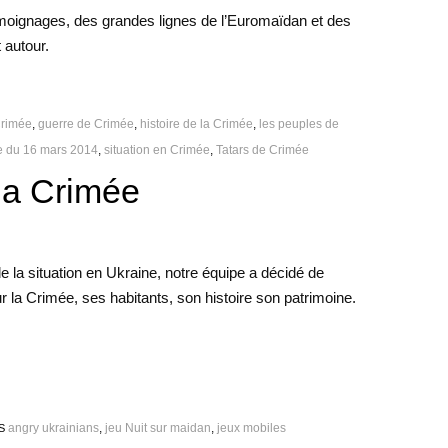
émoignages, des grandes lignes de l’Euromaïdan et des
 autour.
rimée
,
guerre de Crimée
,
histoire de la Crimée
,
les peuples de
e du 16 mars 2014
,
situation en Crimée
,
Tatars de Crimée
 la Crimée
de la situation en Ukraine, notre équipe a décidé de
sur la Crimée, ses habitants, son histoire son patrimoine.
angry ukrainians
,
jeu Nuit sur maidan
,
jeux mobiles
S