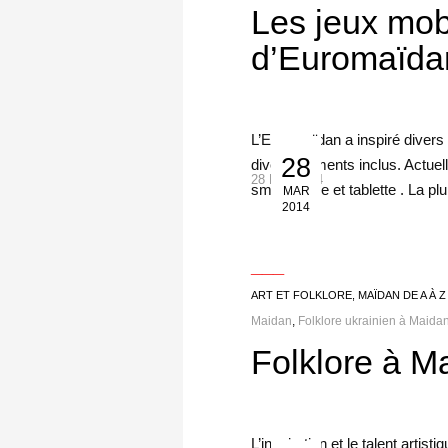
Les jeux mob
d’Euromaïda
L’Euromaïdan a inspiré divers
28
divertissements inclus. Actue
28 Mar 2014
smartphone et tablette . La pl
MAR
2014
___
ART ET FOLKLORE
,
MAÏDAN DE A À Z
Maidan
,
Folklore ukrainien à Maida
Folklore à M
L’inspiration et le talent arti