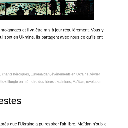
émoignages et il va être mis à jour régulièrement. Vous y
i sont en Ukraine. Ils partagent avec nous ce qu’ils ont
e
,
chants héroiques
,
Euromaidan
,
événements en Ukraine
,
février
Kiev
,
liturgie en mémoire des héros ukrainiens
,
Maïdan
,
révolution
estes
s que l’Ukraine a pu respirer l’air libre, Maïdan n’oublie