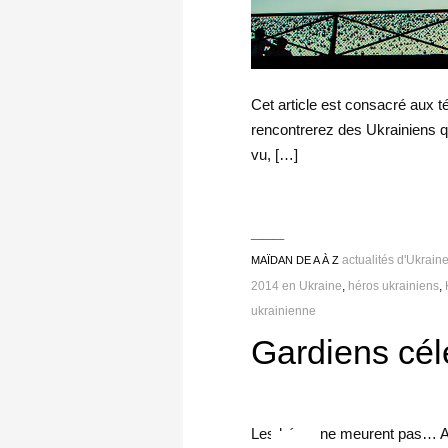
Cet article est consacré aux t
rencontrerez des Ukrainiens qu
vu, […]
___
actualités d'Ukrain
MAÏDAN DE A À Z
2014 en Ukraine
,
héros ukrainiens
,
ukrainienne
Gardiens cél
Les héros ne meurent pas… Aprè