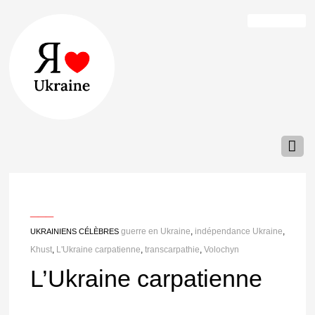
___
guerre en Ukraine
,
indépendance Ukraine
,
UKRAINIENS CÉLÈBRES
Khust
,
L'Ukraine carpatienne
,
transcarpathie
,
Volochyn
L’Ukraine carpatienne