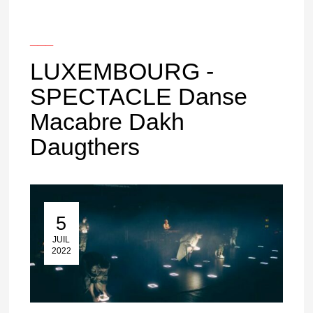
___
LUXEMBOURG -
SPECTACLE Danse
Macabre Dakh
Daugthers
5
05 Juil 2022
JUIL
2022