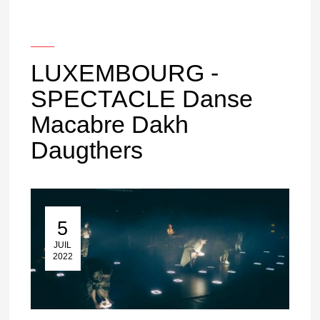
___
LUXEMBOURG -
SPECTACLE Danse
Macabre Dakh
Daugthers
5
05 Juil 2022
JUIL
2022